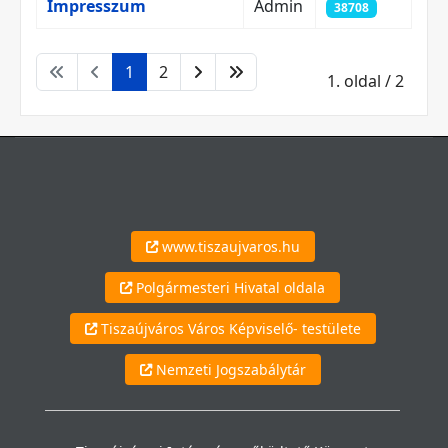
Impresszum
Admin
38708
1
2
1. oldal / 2
www.tiszaujvaros.hu
Polgármesteri Hivatal oldala
Tiszaújváros Város Képviselő- testülete
Nemzeti Jogszabálytár