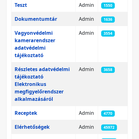
Teszt
Admin
1550
Dokumentumtár
Admin
1636
Vagyonvédelmi
Admin
3554
kamerarendszer
adatvédelmi
tájékoztató
Részletes adatvédelmi
Admin
3658
tájékoztató
Elektronikus
megfigyelőrendszer
alkalmazásáról
Receptek
Admin
4770
Elérhetőségek
Admin
45972