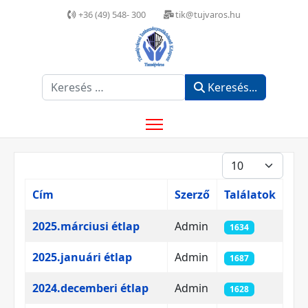
+36 (49) 548- 300
tik@tujvaros.hu
Keresés...
Keresés...
Tételek #
Cím
Szerző
Találatok
Cikkek
2025.márciusi étlap
Admin
1634
2025.januári étlap
Admin
1687
2024.decemberi étlap
Admin
1628