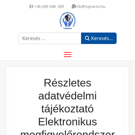
+36 (49) 548- 300
tik@tujvaros.hu
Keresés...
Keresés...
Részletes
adatvédelmi
tájékoztató
Elektronikus
megfigyelőrendszer