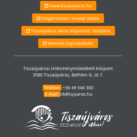
www.tiszaujvaros.hu
Polgármesteri Hivatal oldala
Tiszaújváros Város Képviselő- testülete
Nemzeti Jogszabálytár
Tiszaújvárosi Intézményműködtető Központ
3580 Tiszaújváros, Bethlen G. út 7.
Telefon:
+36 49 548 300
E-mail:
tik@tujvaros.hu