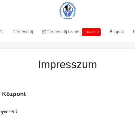
Ke
ók
Térítési díj
Térítési díj fizetés
Étlapok
R
FONTOS!
Impresszum
ő Központ
nyvezető