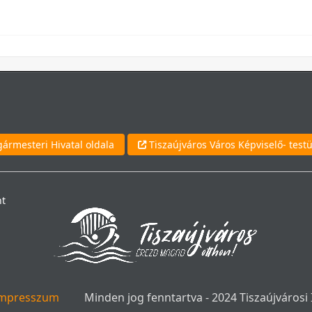
ármesteri Hivatal oldala
Tiszaújváros Város Képviselő- testü
nt
mpresszum
Minden jog fenntartva - 2024 Tiszaújváro