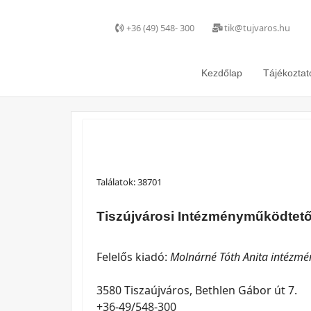
+36 (49) 548- 300
tik@tujvaros.hu
Kezdőlap
Tájékoztat
Találatok: 38701
Tiszújvárosi Intézményműködtet
Felelős kiadó:
Molnárné Tóth Anita intézmé
3580 Tiszaújváros, Bethlen Gábor út 7.
+36-49/548-300