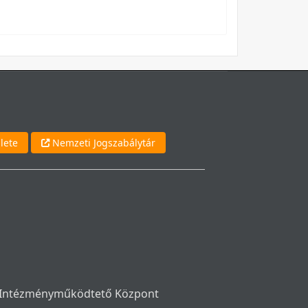
lete
Nemzeti Jogszabálytár
si Intézményműködtető Központ