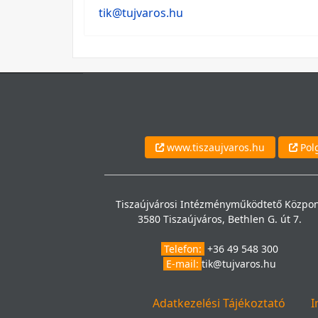
tik@tujvaros.hu
www.tiszaujvaros.hu
Polg
Tiszaújvárosi Intézményműködtető Közpo
3580 Tiszaújváros, Bethlen G. út 7.
Telefon:
+36 49 548 300
E-mail:
tik@tujvaros.hu
Adatkezelési Tájékoztató
I