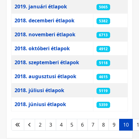
2019. januári étlapok
5065
2018. decemberi étlapok
5382
2018. novemberi étlapok
6713
2018. októberi étlapok
4912
2018. szeptemberi étlapok
5118
2018. augusztusi étlapok
4615
2018. júliusi étlapok
5119
2018. júniusi étlapok
5359
2
3
4
5
6
7
8
9
10
10. oldal / 11