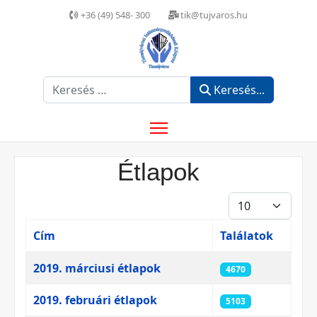
+36 (49) 548- 300
tik@tujvaros.hu
Keresés...
Keresés...
Étlapok
Tételek #
Cím
Találatok
Cikkek
2019. márciusi étlapok
4670
2019. februári étlapok
5103