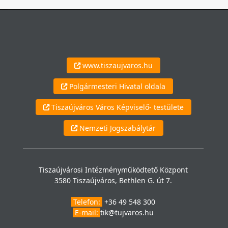
www.tiszaujvaros.hu
Polgármesteri Hivatal oldala
Tiszaújváros Város Képviselő- testülete
Nemzeti Jogszabálytár
Tiszaújvárosi Intézményműködtető Központ
3580 Tiszaújváros, Bethlen G. út 7.
Telefon:
+36 49 548 300
E-mail:
tik@tujvaros.hu