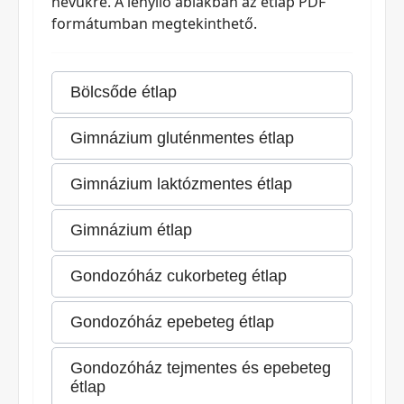
nevükre. A lenyíló ablakban az étlap PDF
formátumban megtekinthető.
Bölcsőde étlap
Gimnázium gluténmentes étlap
Gimnázium laktózmentes étlap
Gimnázium étlap
Gondozóház cukorbeteg étlap
Gondozóház epebeteg étlap
Gondozóház tejmentes és epebeteg
étlap