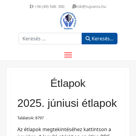
+36 (49) 548- 300
tik@tujvaros.hu
Keresés...
Keresés...
Étlapok
2025. júniusi étlapok
Találatok: 8797
Az étlapok megtekintéséhez kattintson a