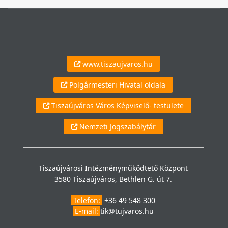
www.tiszaujvaros.hu
Polgármesteri Hivatal oldala
Tiszaújváros Város Képviselő- testülete
Nemzeti Jogszabálytár
Tiszaújvárosi Intézményműködtető Központ
3580 Tiszaújváros, Bethlen G. út 7.
Telefon:
+36 49 548 300
E-mail:
tik@tujvaros.hu