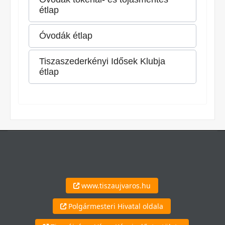
étlap
Óvodák étlap
Tiszaszederkényi Idősek Klubja
étlap
www.tiszaujvaros.hu
Polgármesteri Hivatal oldala