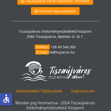
Tiszaújváros Város Képviselő- testülete
Nemzeti Jogszabálytár
Tiszaújvárosi Intézményműködtető Központ
3580 Tiszaújváros, Bethlen G. út 7.
Telefon:
+36 49 548 300
E-mail:
tik@tujvaros.hu
Adatkezelési Tájékoztató
Impresszum
accessible
Minden jog fenntartva - 2024 Tiszaújvárosi
Intézményműködtető Központ