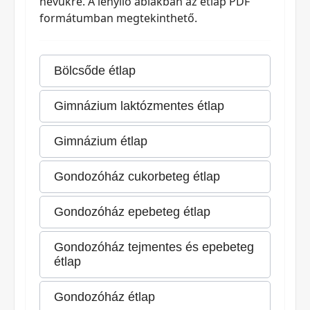
nevükre. A lenyíló ablakban az étlap PDF
formátumban megtekinthető.
Bölcsőde étlap
Gimnázium laktózmentes étlap
Gimnázium étlap
Gondozóház cukorbeteg étlap
Gondozóház epebeteg étlap
Gondozóház tejmentes és epebeteg
étlap
Gondozóház étlap