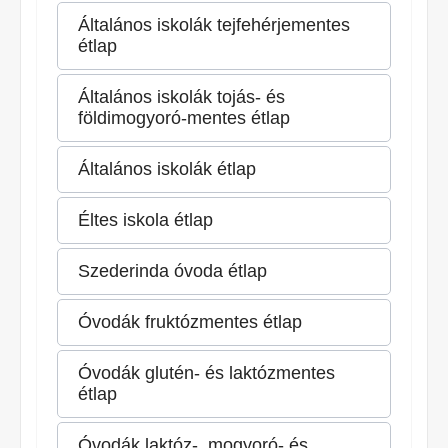
Általános iskolák tejfehérjementes
étlap
Általános iskolák tojás- és
földimogyoró-mentes étlap
Általános iskolák étlap
Éltes iskola étlap
Szederinda óvoda étlap
Óvodák fruktózmentes étlap
Óvodák glutén- és laktózmentes
étlap
Óvodák laktóz-, mogyoró- és