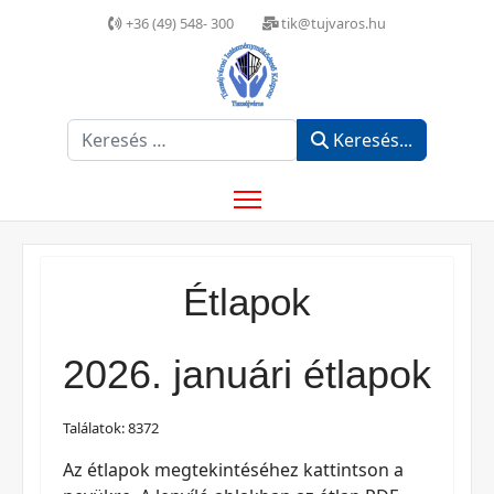
+36 (49) 548- 300
tik@tujvaros.hu
Keresés...
Keresés...
Étlapok
2026. januári étlapok
Találatok: 8372
Az étlapok megtekintéséhez kattintson a