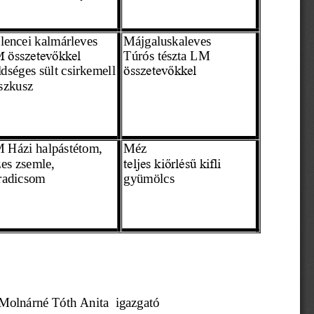
lencei kalmárleves
Májgaluskaleves
Túrós tészta 
LM 
 összetevőkkel
ldséges 
sült
 csirkemell
összetevőkkel
szkusz 
M 
Házi halpástétom,
M
éz
zes zsemle,
teljes kiőrlésű kifli
radicsom
gyümölcs 
Molnárné Tóth Anita
  igazgató