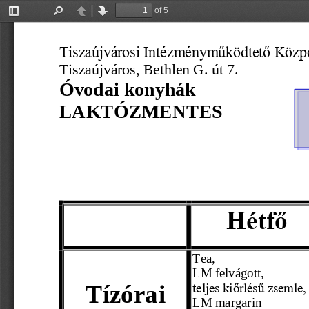
of 5
Toggle
Find
Previous
Next
Sidebar
Tiszaújvárosi Intézményműködtető Közp
Tiszaújváros, 
Bethlen G. út 7.
Óvodai konyhák
LAKTÓZMENTES 
Hétfő
Tea, 
LM
 felvágott,
Tízórai 
teljes kiőrlésű zsemle,
LM
 margarin