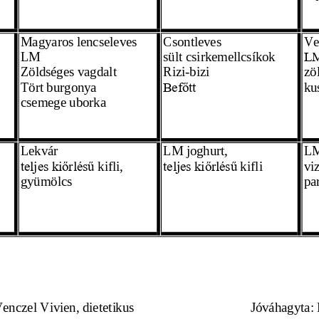
M
agyaros
lencseleves
Csontleves
Ve
LM
sült csirkemellcsíkok
LM
Zöldséges vagdalt
Rizi
-bizi
zö
Tört burgonya 
ku
Befőtt
csemege uborka
L
ekvár
LM
joghurt,
L
 kifli, 
kifli
vi
teljes kiőrlésű
teljes kiőrlésű 
gyümölcs 
pa
totta: Venczel Vivien, dietetikus
            Jóváhagyta: 