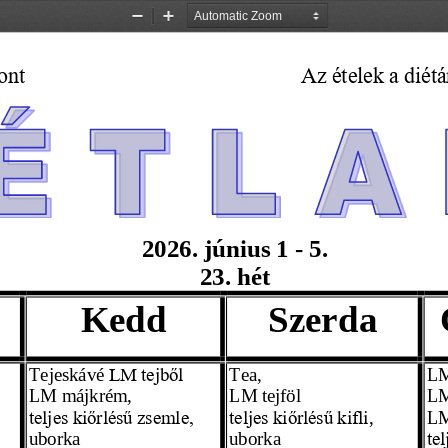
Zoom
Zoom
Out
In
ont
Az ételek a diét
2026. 
június
 1 - 5. 
23.  hét
Kedd
Szerda
Tejeskávé
Tea,
L
LM tejből
LM máj
krém,
LM tejföl
L
, 
L
teljes kiőrlésű zsemle,
teljes kiőrlésű kifli
uborka 
uborka 
te