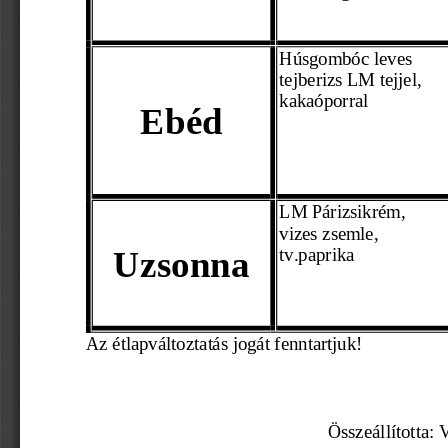
Húsgombóc leves
tejberizs LM tejjel, 
kakaóporral 
Ebéd
LM 
Párizsikrém,
vizes zsemle,
Uzsonna
tv.paprika 
Az étl
apváltoztatás jogát fenntartjuk! 
                                                    Összeállí