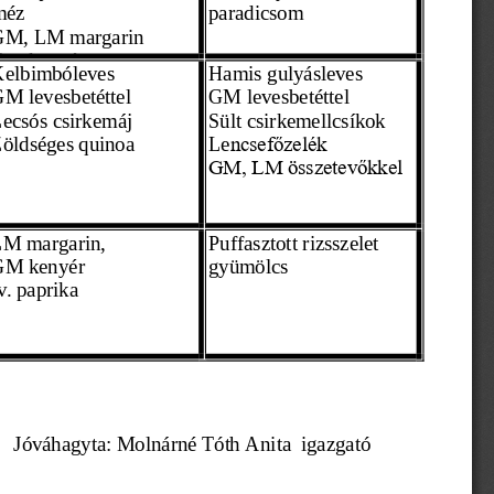
méz
paradicsom
GM, LM margarin
G k  é
elbimbóleves 
Hamis gulyásleves 
M levesbetéttel
GM levesbetéttel
ecsós csirkemáj
Sült csirkemellcsíkok
öldséges quinoa 
Le
ncsefőzelék 
GM, LM összetevőkkel
LM margarin,
P
uffasztott rizsszelet
GM kenyér 
gyümölcs 
v. paprika 
Jóváhagyta: Molnárné Tóth Anita  igazgató 