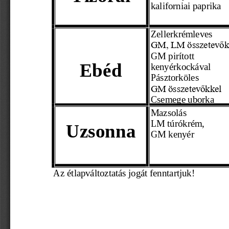
kaliforniai paprika
Zellerkrémleves 
GM, LM összetevőkk
GM pirított 
Ebéd
kenyérkockával 
Pásztorköles  
GM összetevőkkel
Csemege uborka
Mazsolás 
LM túrókrém,
Uzsonna
GM kenyér 
    Az étlapváltoztatás jogát fenntartjuk!
                                                                 