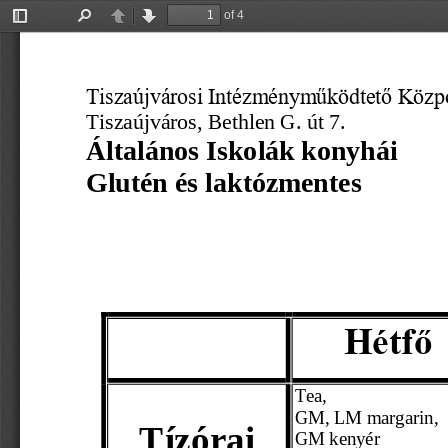
of 4
Toggle
Find
Previous
Next
Sidebar
Tiszaújvárosi Intézményműködtető Közp
Tiszaújváros, Bethlen G. út 7.
Általános Iskolák konyhái
Glutén
 és laktózmentes  
Hétfő
Tea,
GM, LM margarin,
Tízórai
GM kenyér 