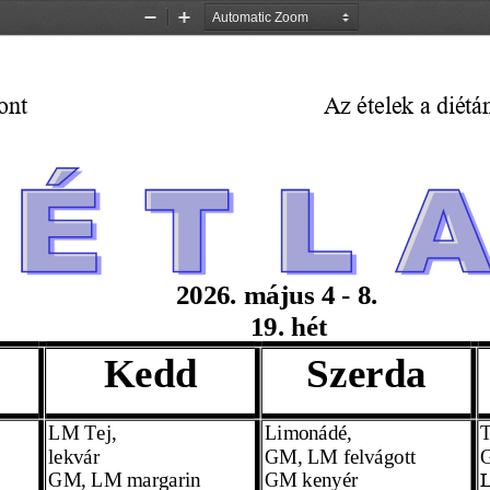
Zoom
Zoom
Out
In
ont 
Az ételek a diét
2026. 
május 4
 - 8. 
19. 
hét
Kedd
Szerda
LM Tej,
Limonádé,
lekvár 
GM, LM felvágott 
G
GM, LM margarin
GM kenyér 
L