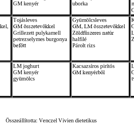
GM kenyér 
uborka 
Tojásleves 
Gyümölcsleves 
K
G
el, 
GM összetevőkkel
GM, LM összetevőkkel
Grillezett pulykamell
Z
L
öldfűszeres natúr 
petrezselymes burgonya 
halfilé
Z
Párolt rizs
befőtt
LM joghurt
K
acsazsíros pirítós 
GM kenyér 
GM kenyérből
gyümölcs 
t
                 Összeállította: Venczel Vivien dietetikus