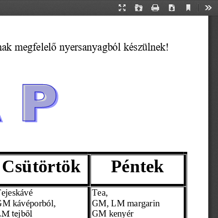
Current
Presentation
Open
Print
Download
Too
View
Mode
ának megfelelő nyersanyagból készülnek!
Csütörtök
Péntek
T
ejeskávé 
Tea,
M kávéporból,  
GM, LM margarin
GM kenyér 
M tejből