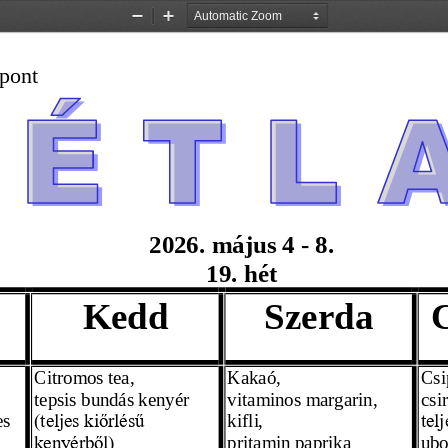
Zoom
Zoom
Out
In
pont
2026. 
május 4
 - 8. 
19.  hét
Kedd
Szerda
Citromos tea,
Kakaó,
Csi
tepsis bundás kenyér  
vitaminos margarin,
csi
s 
kifli,
(teljes kiőrlésű 
tel
pritamin paprika
ubo
kenyérből)