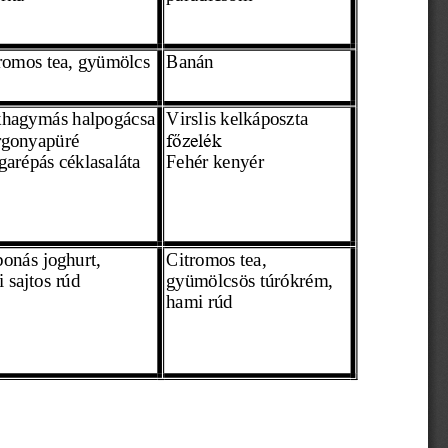
romos tea, gyümölcs
Banán
hagymás halpogácsa
Virslis kelkáposzta 
gonyapüré 
főzelék
garépás céklasaláta
Fehér kenyér 
onás joghurt,
Citromos tea,
i sajtos 
rúd
gyümölcsös 
túrókrém,
hami rúd