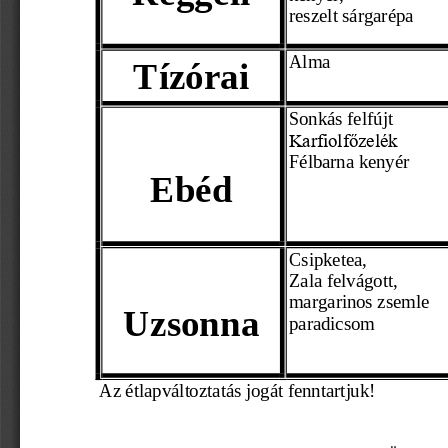
reszelt sárgaré
pa 
Alma
Tízórai
Sonkás felfújt
Karfiolfőzelék
Félbarna kenyér 
Ebéd
Csipketea, 
Zala felvágott,
margarinos zsemle
Uzsonna
paradicsom
Az étlapváltoztatás jogát fenntartjuk! 