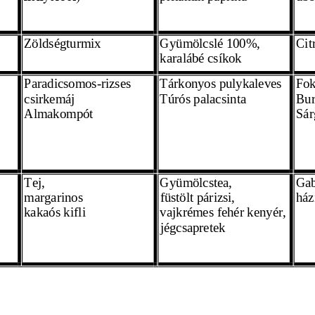
Zöldségturmix
Gyümö
lcslé
100%
,
Cit
karalábé csíkok
Paradicsomos
-
rizses
Tárkonyos pulykaleves
Fok
csirkemáj
Túrós palacsinta 
Bur
Almakompót 
Sár
Tej,
Gyümölcstea,
Gab
margarinos 
füstölt párizsi,
ház
kakaós kifli 
vajkrémes fehér kenyér,
jégcsapretek