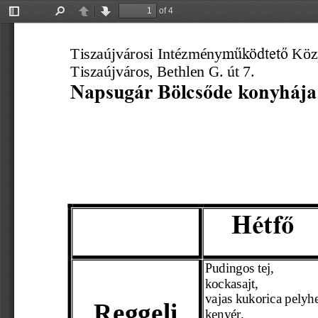
of 4
Toggle
Find
Previous
Next
Sidebar
Tiszaújv
árosi
 Intézmény
Köz
működtető
Tiszaújváros, Bethlen G. út 7.
Napsugár Bölcsőde konyhája
Hétfő
Pudingos tej,
kockasajt,
vajas kukorica pelyhe
Reggeli 
kenyér, 