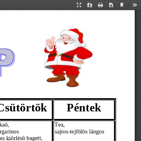
Current
Presentation
Open
Print
Download
Too
View
Mode
Csütörtök
Péntek
kaó,
Tea,
rgarinos
sajtos
-tejfölös lángos 
jes kiőrlésű bagett,