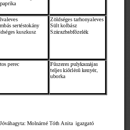
 paprika 
lvaleves
Zöldséges tarhonyaleves
mbás sertéstokány
Sült kolbász 
ldséges kuszkusz
S
zárazbabfőzelék
tos perec
Fűszeres pulykamájas
teljes kiőrlésű kenyér,
uborka 
    Jóváhagyta: Molnárné Tóth Anita  igazgató