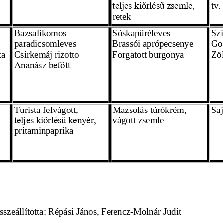
tv.
teljes kiőrlésű zsemle,
retek
Bazsalikomos 
Sóskapüréleves
Szi
paradicsomleves
Brassói aprópecsenye
Go
ta
Csirkemáj rizotto 
Forgatott burgonya 
Zö
Ananász befőtt 
Turista felvágott,
Mazsolás túrókrém,
Saj
vágott zsemle 
teljes kiőrlésű kenyér,
pritaminpaprika 
           Összeállította: Répási János, Ferencz
-Molnár Judit 
     