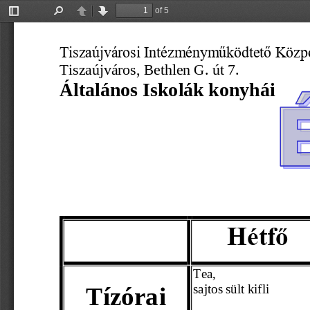
of 5
Toggle
Find
Previous
Next
Sidebar
Tiszaújvárosi Intézményműködtető Közp
Tiszaújváros, Bethlen G. út 7.
Általános Iskolák konyhái
                        
Hétfő
Tea,
Tízórai 
sajtos sült kifli