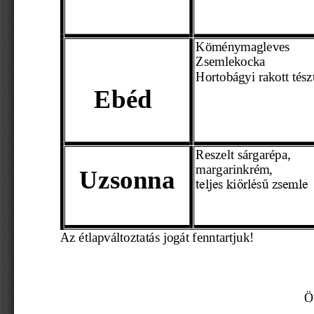
Köménymagleves
Zsemlekocka 
Hortobágyi rakott tész
Ebéd
Reszelt sárgarépa,
margarinkrém,
Uzsonna
teljes kiőrlésű zsemle
Az étl
apváltoztatás jogát fenntartjuk! 
                                                                