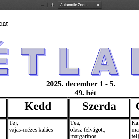
Zoom
Zoom
Out
In
ont
                          2025. 
december 1
 - 5. 
49. hét
Kedd
Szerda
Tej,
Tea,
Ka
vajas-
mézes kalács
olasz felvágott,
ma
margarinos
tel