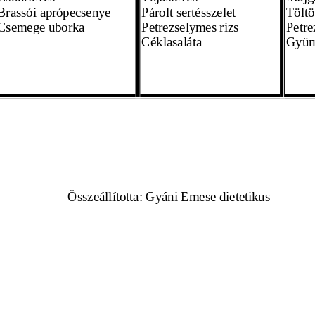
Brassói aprópecsenye
Párolt sertésszelet
Töltö
Csemege uborka 
Petrezselymes rizs
Petre
Céklasaláta
Gyüm
Összeáll
ította: Gyáni Emese dietetikus 