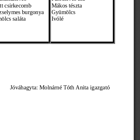
tt csirkecomb
Mákos tészta 
zselymes burgonya 
Gyümölcs 
ölcs saláta
Ivólé 
Jóváhagyta: Molnárné Tóth Anita igazgató 