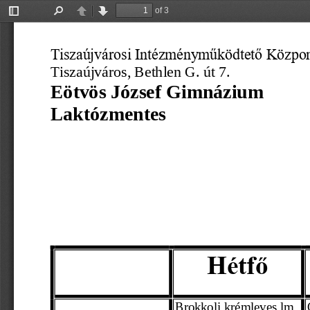
of 3
Toggle
Find
Previous
Next
Sidebar
Tiszaújvárosi Intézményműködtető Közpo
Tiszaújváros, 
Bethlen G. út 7.
Eötvös József Gimnázium  
Laktózmentes                               
Hétfő
Brokkoli krémleves lm.