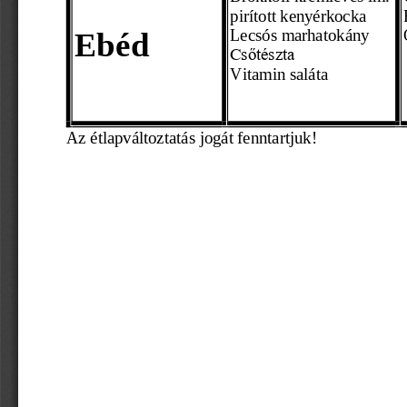
pirított kenyérkocka 
Ebéd 
Lecsós marhatokány
Csőtészta
Vitamin saláta
Az étl
apváltoztatás jogát fenntartjuk! 