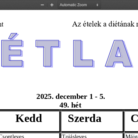
Zoom
Zoom
Out
In
Az ételek a diétának
nt
          
2025. 
december 1 
- 5. 
49. hét
Kedd
Szerda
C
Csontleves
Tojásleves
Májg