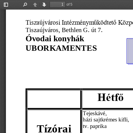
of 5
Toggle
Find
Previous
Next
Sidebar
Tiszaújvárosi Intézményműködtető Közp
Tiszaújváros, 
Bethlen G. út 7.
Óvodai konyhák
UBORKA
MENTES 
Hétfő
Tejeskávé
,
házi sajtkrémes kifli,
Tízórai 
tv. paprika 