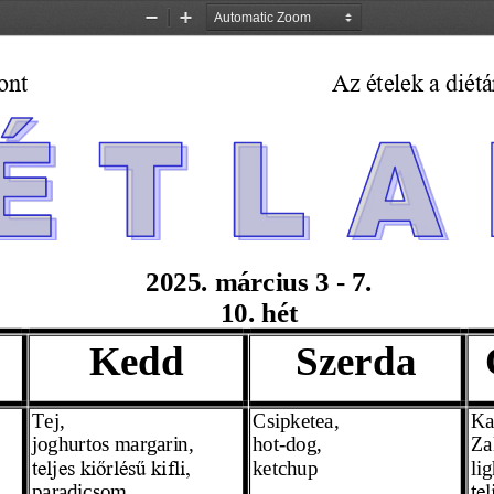
Zoom
Zoom
Out
In
ont
Az ételek a diét
2025. 
március
 3 - 7. 
10.  hét
Kedd
Szerda
Tej
,
Csipketea,
Ka
joghurtos margarin,
hot-dog, 
Za
ketchup 
li
teljes kiőrlésű kifli,
paradicsom
te