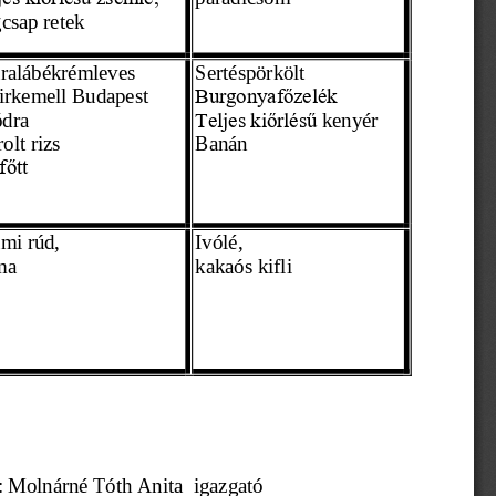
gcsap retek
ralábékrémleves
Sertéspörkölt
irkemell Budapest 
Burgonyafőzelék
dra 
kenyér 
Teljes kiőrlésű 
olt rizs
Banán
főtt
mi rúd,
Ivólé,
ma
kakaós kifli 
agyta: Molnárné Tóth Anita  igazgató     