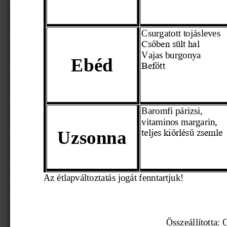
Csurgatott tojásleves
Csőben sült hal
Vajas burgonya  
Ebéd
Befőtt
Baromfi párizsi,
vitaminos margarin,
Uzsonna
teljes kiőrlésű zsemle
Az étl
apváltoztatás jogát fenntartjuk! 
                                                    Összeállí