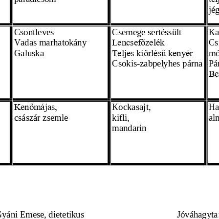
jé
Csontleves
Csemege sertéssült
Ka
Vadas marhatokány
Cs
Lencsefőzelék
Galuska 
mó
Teljes kiőrlésű kenyér
Csokis-zabpelyhes párna
Pár
Be
Kockasajt,
Ha
Kenőmájas,
császár zsemle
kifli, 
al
mandarin 
totta: Gyáni Emese, dietetikus
                          Jóváh