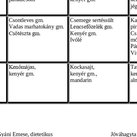
jé
Csontleves gm.
Csemege sertéssült
Ka
Vadas marhatokány gm. 
pi
Lencsefőzelék gm.
Kenyér gm. 
Cs
Csőtészta gm.
Ivólé 
mó
Pár
Vi
Kockasajt,
Ta
Kenőmájas,
kenyér gm. 
kenyér gm., 
ke
mandarin 
al
totta: Gyáni Emese, dietetikus
                          Jóváh