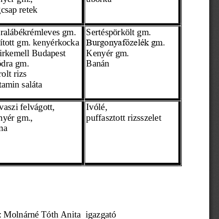
gcsap retek
ralábékrémleves gm.
Sertéspörkölt gm.
rított gm. kenyérkocka
Burgonyafőzelék gm.
irkemell Budapest 
Kenyér gm. 
dra gm.
Banán
olt rizs
tamin saláta
vaszi felvágott,
Ivólé,
nyér gm., 
puffasztott rizsszelet
ma
agyta: Molnárné Tóth Anita  igazgató     