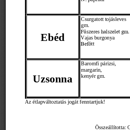
Csurgatott tojásleves 
gm. 
Fűszeres halszelet gm.
Ebéd
Vajas burgonya
Befőtt
Baromfi párizsi,
margarin,
Uzsonna
kenyér gm. 
Az étl
apváltoztatás jogát fenntartjuk! 
                                                    Összeállí