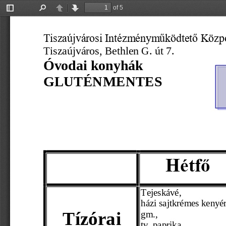
of 5
Toggle
Find
Previous
Next
Sidebar
Tiszaújvárosi Intézményműködtető Közp
Tiszaújváros, 
Bethlen G. út 7.
Óvodai konyhák
GLUTÉNMENTES 
Hétfő
Tejeskávé,
házi sajtkrémes kenyér
Tízórai 
gm., 
tv. paprika 