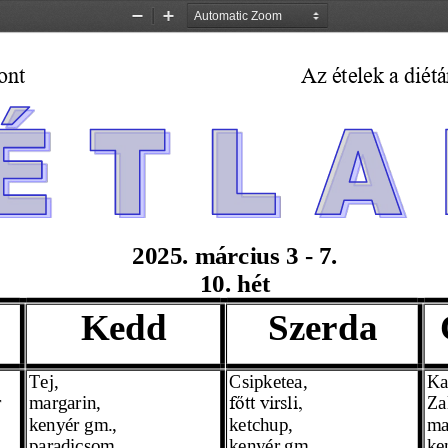
Zoom
Zoom
Out
In
ont
Az ételek a diét
2025. 
március
 3 - 7. 
10.  hét
Kedd
Szerda
Tej,
Csipketea,
Ka
 
margarin, 
Za
főtt virsli,
kenyér gm., 
ketchup, 
ma
paradicsom
kenyér gm. 
ke