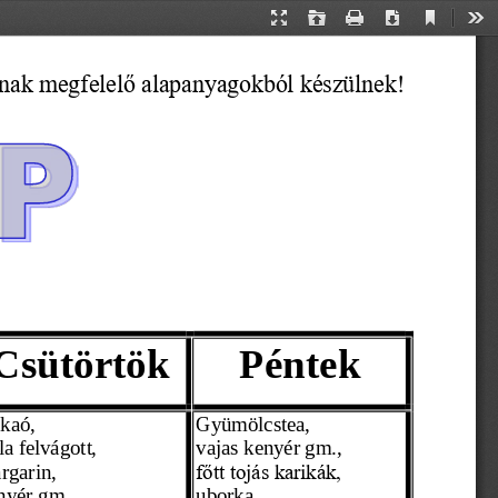
Current
Presentation
Open
Print
Download
Too
View
Mode
ának megfelelő alapanyagokból készülnek!
Csütörtök
Péntek
kaó,
Gyümölcstea,
la felvágott,
vajas kenyér gm., 
rgarin,
főtt tojás karikák,
nyér gm., 
uborka 