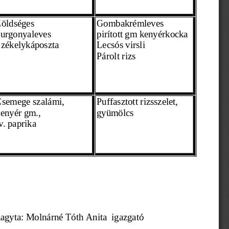
öldséges 
Gombakrémleves
urgonyaleves  
pirított gm kenyérkocka 
zékelykáposzta 
Lecsós virsli
Párolt rizs
semege szalámi,
Puffasztott rizsszelet,
enyér gm., 
gyümölcs 
v. paprika 
agyta: Molnárné Tóth Anita  igazgató 