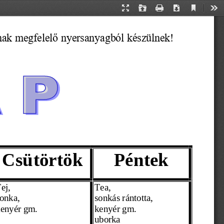
Current
Presentation
Open
Print
Download
Too
View
Mode
ának megfelelő nyersanyagból készülnek!
Csütörtök
Péntek
ej,
Tea,
onka, 
sonkás rántotta,
enyér gm. 
kenyér gm. 
uborka 