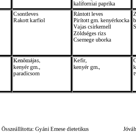
kaliforniai p
aprika 
Csontleves
Rántott leves
Z
Rakott karfiol  
Pirított gm. 
kenyérkocka
b
Vajas csirkemell
S
Zöldséges rizs 
Csemege uborka 
Kefir,
C
Kenőmájas,
kenyér gm., 
kenyér gm., 
k
paradicsom
t
              Összeállította: Gyáni Emese dietetikus  
Jóváh