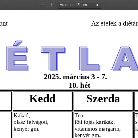
Zoom
Zoom
Out
In
ont 
Az ételek a diét
                         2025. 
március
 3 - 
7. 
10. hét
Kedd
Szerda
Kakaó,
Tea,
T
olasz felvágott,
s
főtt tojás karikák,
kenyér gm. 
vitaminos margarin,
k
kenyér gm., 