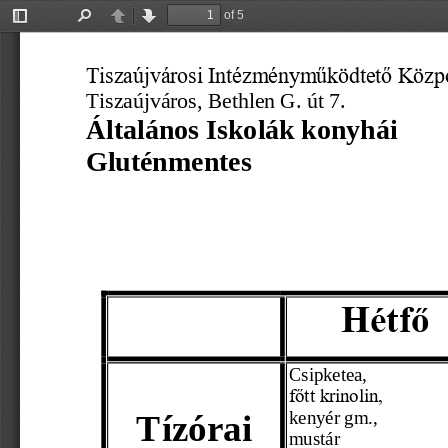
of 5
Toggle
Find
Previous
Next
Sidebar
Tiszaújvárosi Intézményműködtető Közp
Tiszaújváros, Bethlen G. út 7.
Általános Iskolák konyhái
Glutén
mentes  
                     
Hétfő
Csipketea,
főtt krinolin,
Tízórai
kenyér gm., 
mustár