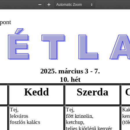
Zoom
Zoom
Out
In
pont
2025. március
 3 - 7. 
10.  hét
Kedd
Szerda
Tej,
Tej,
Kak
lekváros  
ken
főtt krinolin,
fos
zlós kalács 
ketchup, 
(tö
teljes kiőrlésű kenyér