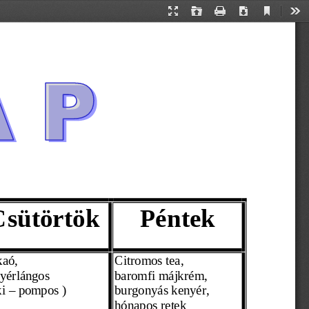
Current
Presentation
Open
Print
Download
Too
View
Mode
Csütörtök
Péntek
aó,
Citromos tea,
yérlángos 
baromfi májkrém,
ki – pompos )  
burgonyás kenyér, 
hónapos retek 