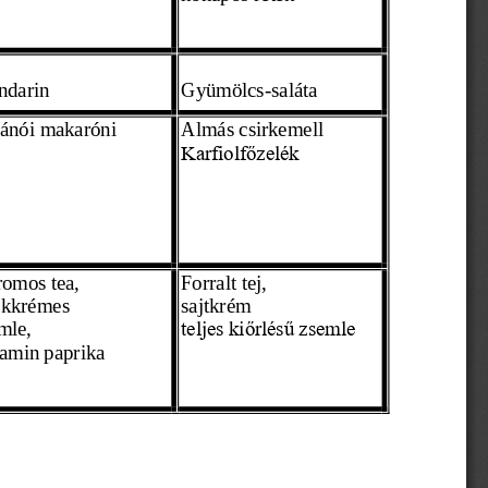
darin
Gyümölcs-
saláta
ánói makaróni
Almás csirkemell
Karfiolfőzelék
romos tea,
Forralt tej,
ekkrémes  
sajtkrém
mle,
teljes kiőrlésű zsemle
tamin paprika