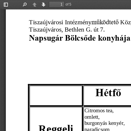
of 5
Toggle
Find
Previous
Next
Sidebar
Tiszaújv
árosi
 Intézmény
Köz
működtető
Tiszaújváros, Bethlen G. út 7.
Napsugár Bölcsőde konyhája
Hétfő
Citromos tea,
omlett,
burgonyás kenyér, 
Reggeli 
paradicsom