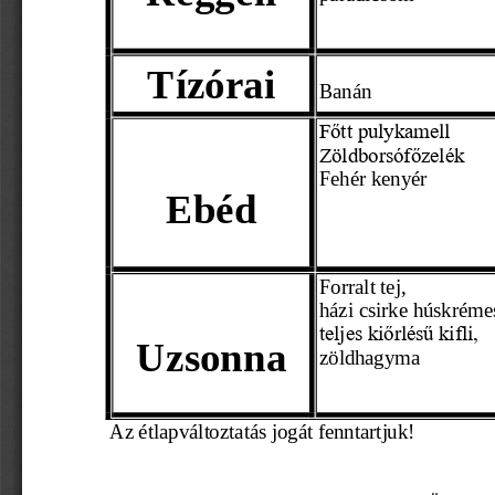
Tízórai
Banán
Főtt pulykamell
Zöldborsófőzelék
Fehér kenyér 
Ebéd
Forralt tej,
házi csirke húskréme
teljes kiőrlésű kifli,
Uzsonna
zöldhagyma 
Az étlapváltoztatás jogát fenntartjuk! 