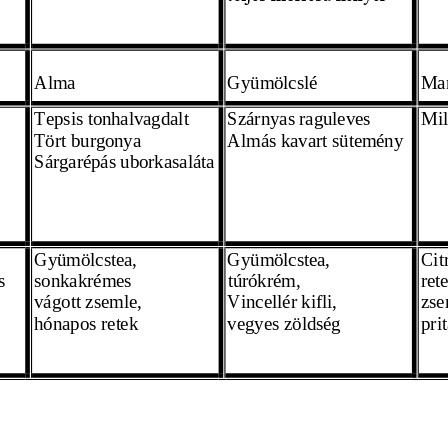
Alma
Gyümölcslé 
Man
Tepsis tonhalvagdalt
Szárnyas raguleves
Mil
Tört burgonya 
Almás kavart sütemény 
Sárgarépás uborkasaláta 
G
yümölcstea,
Gyümölcstea,
Cit
s 
sonkakrémes  
túrókrém,
ret
vágott zsemle,
Vincellér kifli,
zse
hónapos retek 
vegyes zöldség
pri