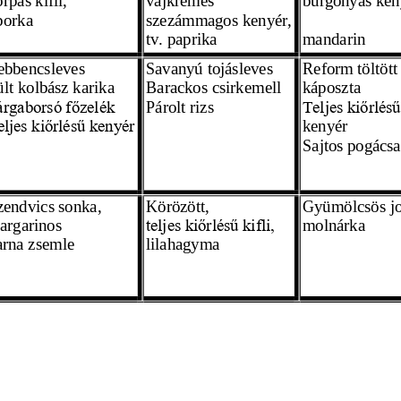
borka 
szezámmagos kenyér,
tv. paprika 
mandarin 
ebbencsleves
Savanyú tojásleves
Reform töltött
lt kolbász karika 
Barackos csirkemell
káposzta 
Párolt rizs
árgaborsó főzelék
Teljes kiőrlésű
kenyér 
eljes kiőrlésű kenyér
Sajtos pogácsa
zendvics sonka,
Körözött,
Gyümölcsös jo
argarinos
molnárka 
teljes kiőrlésű kifli,
arna zsemle 
lilahagyma 