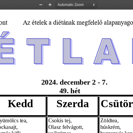
Zoom
Zoom
Out
In
ont
Az ételek a diétának megfelelő alapanyag
     202
4.    december
 2 - 7. 
49.  hét
Kedd
Szerda
Csütör
yümölcs tea,
Csokis tej,
Zöldtea,
ockasajt,
Olasz felvágott,
húskrém, 
rpás kifli,
vajkrémes
burgonyás ken