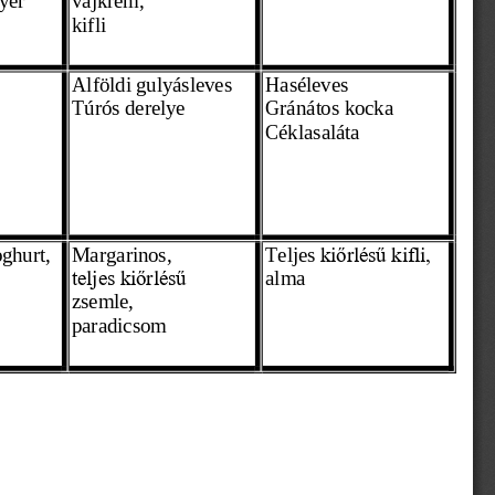
kifli
 
Alföldi gulyás
leves
Has
é
leves
Túrós derelye 
Gránátos kocka 
Céklasaláta
 
 
ghurt,
Margarinos,
Teljes 
kiőrlésű kifli,
alma
teljes kiőrlésű 
zsemle,
paradicsom