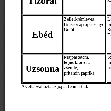
u
Zellerkrémleves
L
Brassói aprópecsenye
Sü
Befőtt
S
Ebéd
T
Májpástétom,
S
m
teljes kiőrlésű 
Uzsonna
zsemle,
b
pritamin paprika
Az étl
apváltoztatás jogát fenntartjuk! 