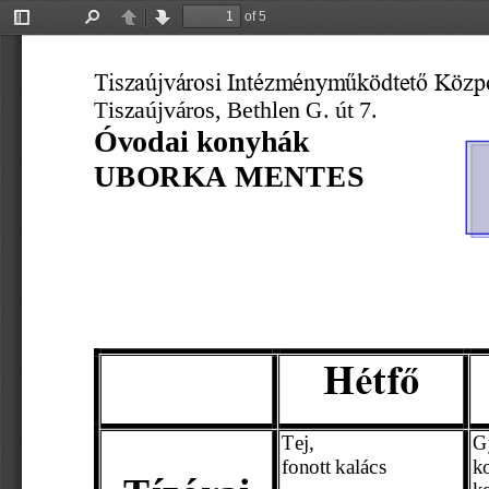
of 5
Toggle
Find
Previous
Next
Sidebar
Tiszaújvárosi Intézményműködtető Közp
Tiszaújváros, 
Bethlen G. út 7.
Óvodai konyhák
UBORKA MENTES
Hétfő
Tej,
G
fonott kalács
k
Tízórai 
ko