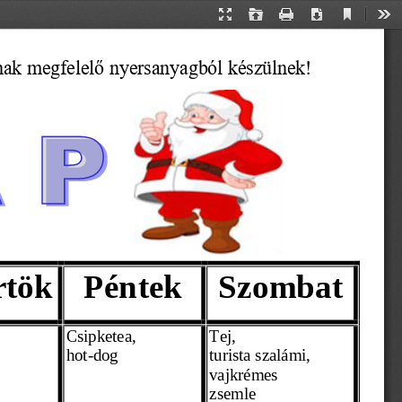
Current
Presentation
Open
Print
Download
Too
View
Mode
ának megfelelő nyersanyagból készülnek!
rtök
Péntek
Szombat
Csipketea,
Tej,
hot-dog 
turista szalámi,
vajkrémes
zsemle