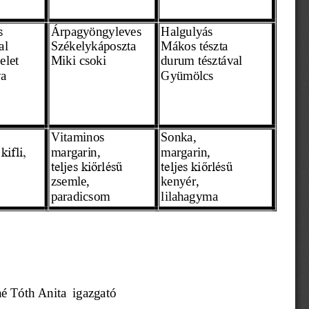
Árpagyöngyleves
Halgulyás
s
al
Székelykáposzta
Mákos tészta  
elet
Miki csoki
durum tésztával
a 
Gyümölcs 
Vitaminos 
Sonka,
margarin,
margarin,
kifli,
teljes kiőrlésű 
teljes kiőrlésű 
zsemle,
kenyér, 
paradicsom
lilahagyma  
é Tóth Anita  
igazgató