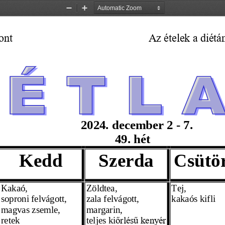
Zoom
Zoom
Out
In
ont 
Az ételek a diét
2024. december 2
 - 7. 
49.  hét
Kedd
Szerda
Csütö
Kakaó,
Zöldtea,
T
ej,
soproni felvágott, 
zala felvágott,
kakaós kifli 
magvas zsemle,
margarin,
retek
teljes ki
őrlésű kenyér