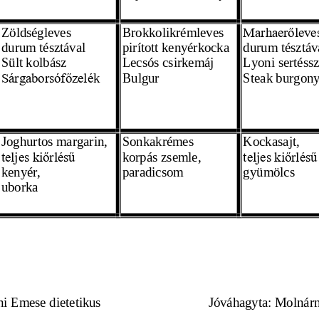
Zöldségleves 
Brokkolikrémleves
Marhaerőleve
durum tésztával
pirított kenyérkocka 
durum tésztáv
Sült kolbász 
Lecsós csirkemáj
Lyoni sertéssz
k 
Bulgur 
Steak burgony
Sárgaborsófőzelé
Joghurtos margarin,
Sonkakrémes
Kockasajt,
korpás zsemle,
teljes kiőrlésű 
teljes kiőrlésű 
kenyér, 
paradicsom
gyümölcs 
uborka 
ni Emese dietetikus 
Jóváhagyta: Molnárn