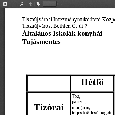
of 3
Toggle
Find
Previous
Next
Sidebar
Tiszaújvárosi Intézményműködtető Közp
Tiszaújváros, Bethlen G. út 7.
Általános Iskolák konyhái
Tojásmentes 
Hétfő
Tea,
párizsi,
Tízórai
margarin,
teljes kiőrlésű bagett,