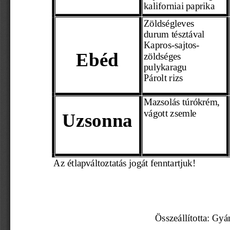
kaliforniai paprika
Zöldségleves
durum tésztával
Kapros-
sajtos
-
Ebéd
zöldséges 
pulykaragu 
Párolt rizs
Mazsolás túrókrém,
vágot
t zsemle
Uzsonna
    Az
 étlapváltoztatás jogát fenntartjuk! 
Összeállította: Gyá