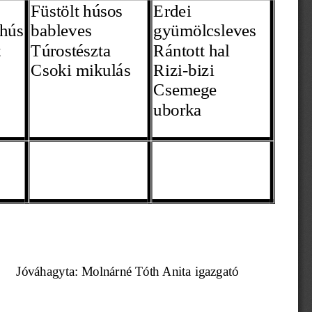
Füstölt húsos 
Erdei 
hús 
bableves
gyümölcsleves
 
Túrostészta
Rántott hal
Csoki mikulás
Rizi-bizi
Csemege 
uborka 
            Jóváhagyta: Molnárné Tóth Anita igazgató