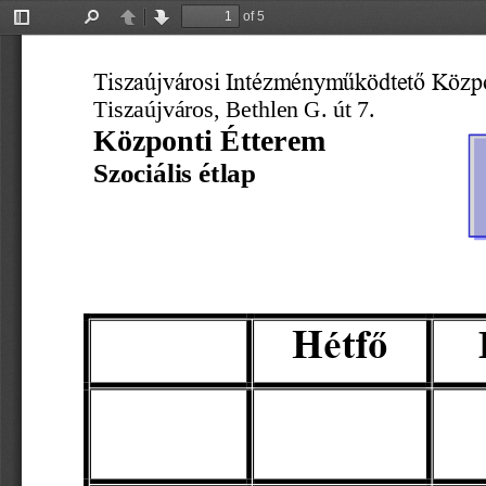
of 5
Toggle
Find
Previous
Next
Sidebar
Tiszaújvárosi Intézményműködtető Közp
Tiszaújváros, 
Bethlen G. út 7.
Központi Étterem 
Szociális étlap
               
Hétfő