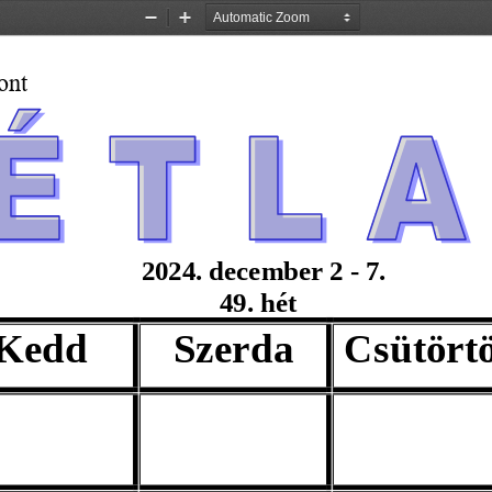
Zoom
Zoom
Out
In
ont
                       2024
. december 2 - 7. 
49. hét
Kedd
Szerda
Csütört