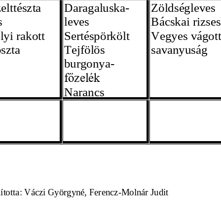
elttészta 
Daragaluska
-
Zöldségleves
s
leves
Bácskai rizses
lyi rakott 
Sertéspörkölt
Vegyes vágott
szta
Tejfölös 
savanyuság
burgonya-
főzelék
Narancs
Összeállította: Váczi Györgyné, Ferencz-
Molnár Judit
                