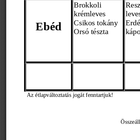
Brokkoli 
Resz
krémleve
s 
leve
Csikos tokány 
Erdé
Ebéd
Orsó tészta 
kápo
Az étl
apváltoztatás jogát fenntartjuk! 
                                         