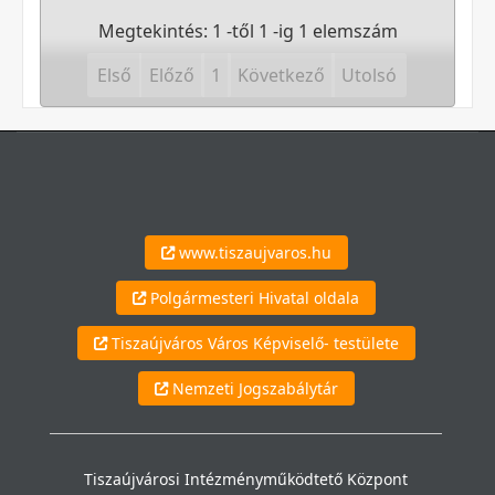
Megtekintés: 1 -től 1 -ig 1 elemszám
Első
Előző
1
Következő
Utolsó
www.tiszaujvaros.hu
Polgármesteri Hivatal oldala
Tiszaújváros Város Képviselő- testülete
Nemzeti Jogszabálytár
Tiszaújvárosi Intézményműködtető Központ