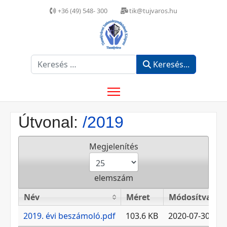
+36 (49) 548- 300
tik@tujvaros.hu
Keresés...
Keresés...
Útvonal:
/2019
Megjelenítés
elemszám
Név
Méret
Módosítva
Név
Méret
Módosítva
2019. évi beszámoló.pdf
103.6 KB
2020-07-30