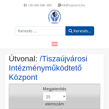
+36 (49) 548- 300
tik@tujvaros.hu
Keresés...
Keresés...
Útvonal:
/Tiszaújvárosi
Intézményműködtető
Központ
Megjelenítés
elemszám