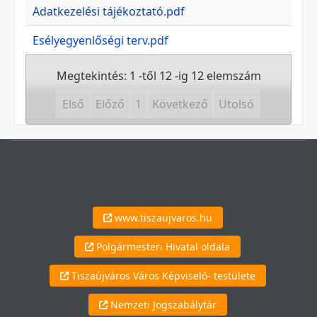
Adatkezelési tájékoztató.pdf
Esélyegyenlőségi terv.pdf
Megtekintés: 1 -től 12 -ig 12 elemszám
Első
Előző
1
Következő
Utolsó
www.tiszaujvaros.hu
Polgármesteri Hivatal oldala
Tiszaújváros Város Képviselő- testülete
Nemzeti Jogszabálytár