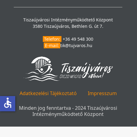
Tiszaújvárosi Intézményműködtető Központ
3580 Tiszaújváros, Bethlen G. út 7.
Telefon:
+36 49 548 300
E-mail:
tik@tujvaros.hu
Adatkezelési Tájékoztató
Impresszum
accessible
Minden jog fenntartva - 2024 Tiszaújvárosi
Intézményműködtető Központ