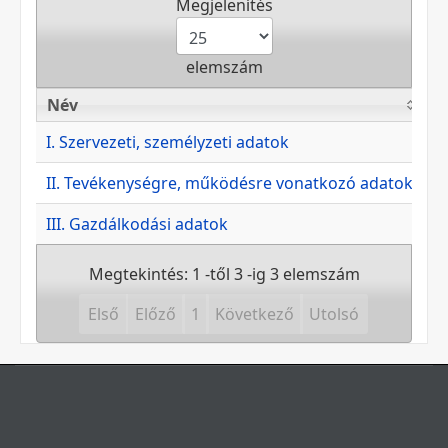
Megjelenítés
elemszám
Név
M
Név
M
I. Szervezeti, személyzeti adatok
II. Tevékenységre, működésre vonatkozó adatok
III. Gazdálkodási adatok
Megtekintés: 1 -től 3 -ig 3 elemszám
Első
Előző
1
Következő
Utolsó