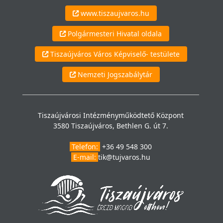
www.tiszaujvaros.hu
Polgármesteri Hivatal oldala
Tiszaújváros Város Képviselő- testülete
Nemzeti Jogszabálytár
Tiszaújvárosi Intézményműködtető Központ
3580 Tiszaújváros, Bethlen G. út 7.
Telefon:
+36 49 548 300
E-mail:
tik@tujvaros.hu